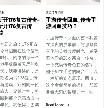
私服
变态传奇私服
新开176复古传奇-
手游传奇回血_传奇手
新开176复古传
游回血技巧？

手游传奇：回血的艺术我曾
奇幻之旅：176复古
在深夜的屏幕前，与那些像
的今日启航在这个信息
素化的英雄共度时光，感受
的时代，网络的每一个
着他们的悲欢离合。传奇，
都似乎蕴藏着无尽的奥
一个充满传奇色彩的名字，
今天，我要讲述的，是
如今却在手游的舞台上，以
款名为《176复古传
一种新的姿态展现。回血，
的新游戏，它如同一位
这个看似简单的操作，却蕴
的旅人，穿越时空，将
含着无穷的哲理。一、回
带回到那个充满热血与
的年代。我记得，去年
Read More