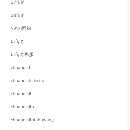
37传奇
3d传奇
999sf网站
bt传奇
bt传奇私服
chuanqisf
chuanqishijiesifu
chuanqisif
chuanqisifu
chuanqisifufabuwang