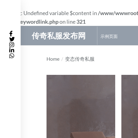
Warning
: Undefined variable $content in
/www/wwwroot
件/wp_keywordlink.php
on line
321
Skip
传奇私服发布网
示例页面
to
the
content
Home
变态传奇私服