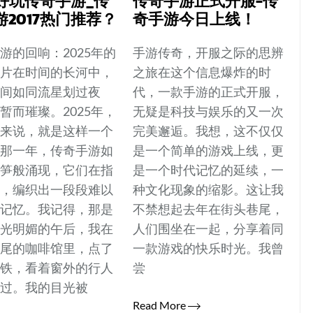
7好玩传奇手游_传
传奇手游正式开服-传
游2017热门推荐？
奇手游今日上线！
游的回响：2025年的
手游传奇，开服之际的思辨
碎片在时间的长河中，
之旅在这个信息爆炸的时
瞬间如同流星划过夜
代，一款手游的正式开服，
暂而璀璨。2025年，
无疑是科技与娱乐的又一次
我来说，就是这样一个
完美邂逅。我想，这不仅仅
。那一年，传奇手游如
是一个简单的游戏上线，更
春笋般涌现，它们在指
是一个时代记忆的延续，一
跃，编织出一段段难以
种文化现象的缩影。这让我
的记忆。我记得，那是
不禁想起去年在街头巷尾，
阳光明媚的午后，我在
人们围坐在一起，分享着同
巷尾的咖啡馆里，点了
一款游戏的快乐时光。我曾
拿铁，看着窗外的行人
尝
而过。我的目光被
Read More