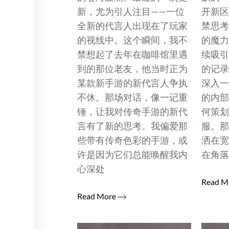
新，尤为引人注目——一位
开新区
全新的代言人出现在了玩家
禁思
的视线中。这个瞬间，我不
的魔
禁想起了去年在咖啡馆里遇
续吸
到的那位老友，他当时正为
的记
某款新手游的新代言人争执
深入
不休。那场对话，像一记重
的内
锤，让我对传奇手游的新代
何策
言有了新的思考。我偏爱那
服。
些带有传奇色彩的手游，或
洒在
许是因为它们总能唤醒我内
在角
心深处
Read M
Read More