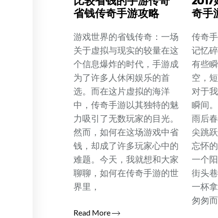
比较省钱的手游传奇
201
省钱传奇手游攻略
奇手
游戏世界的省钱传奇：一场
传奇手
关于虚拟与现实的较量在这
记忆
个信息爆炸的时代，手游成
有些
为了许多人休闲娱乐的首
空，短
选。而在这片虚拟的海洋
对于
中，传奇手游以其独特的魅
瞬间
力吸引了无数玩家的目光。
雨后
然而，如何在这场游戏中省
尖跳
钱，却成了许多玩家心中的
忘怀
难题。今天，我就想和大家
一个
聊聊，如何在传奇手游的世
街头
界里，
一杯
匆匆
Read More