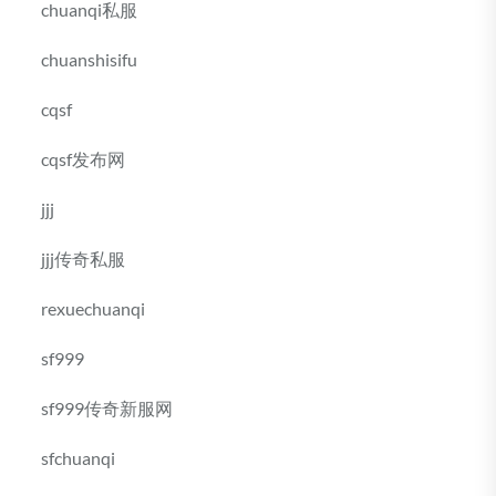
chuanqi私服
chuanshisifu
cqsf
cqsf发布网
jjj
jjj传奇私服
rexuechuanqi
sf999
sf999传奇新服网
sfchuanqi