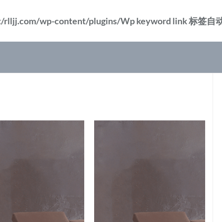
/rlljj.com/wp-content/plugins/Wp keyword li