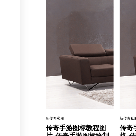
新传奇私服
新传奇私
传奇手游图标教程图
传奇
片-传奇手游图标绘制
格-