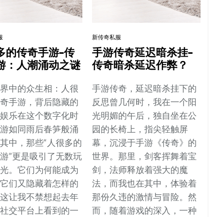
服
新传奇私服
多的传奇手游-传
手游传奇延迟暗杀挂-
游：人潮涌动之谜
传奇暗杀延迟作弊？
世界中的众生相：人很
手游传奇，延迟暗杀挂下的
传奇手游，背后隐藏的
反思曾几何时，我在一个阳
是娱乐在这个数字化时
光明媚的午后，独自坐在公
手游如同雨后春笋般涌
园的长椅上，指尖轻触屏
其中，那些“人很多的
幕，沉浸于手游《传奇》的
游”更是吸引了无数玩
世界。那里，剑客挥舞着宝
目光。它们为何能成为
剑，法师释放着强大的魔
？它们又隐藏着怎样的
法，而我也在其中，体验着
？这让我不禁想起去年
那份久违的激情与冒险。然
个社交平台上看到的一
而，随着游戏的深入，一种