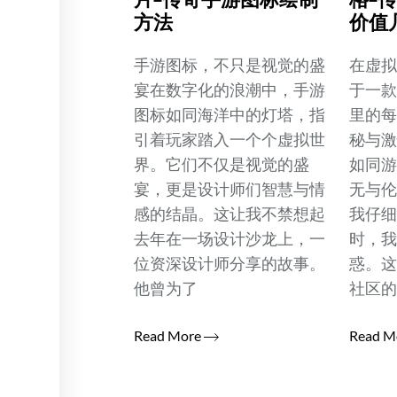
方法
价值
手游图标，不只是视觉的盛
在虚
宴在数字化的浪潮中，手游
于一
图标如同海洋中的灯塔，指
里的
引着玩家踏入一个个虚拟世
秘与
界。它们不仅是视觉的盛
如同
宴，更是设计师们智慧与情
无与
感的结晶。这让我不禁想起
我仔
去年在一场设计沙龙上，一
时，
位资深设计师分享的故事。
惑。
他曾为了
社区
Read More
Read M