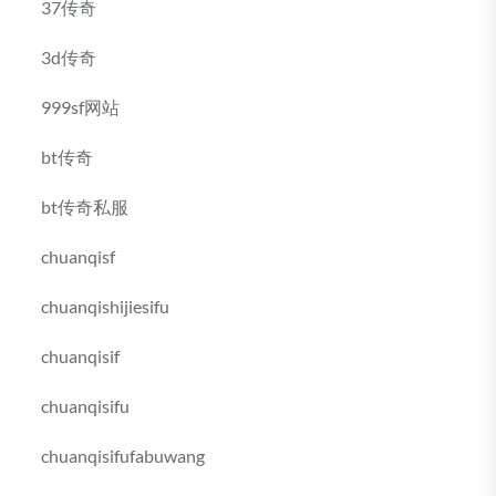
37传奇
3d传奇
999sf网站
bt传奇
bt传奇私服
chuanqisf
chuanqishijiesifu
chuanqisif
chuanqisifu
chuanqisifufabuwang