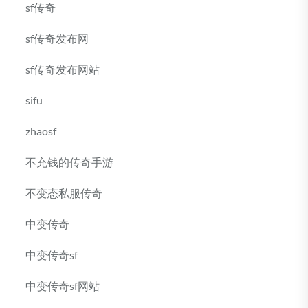
sf传奇
sf传奇发布网
sf传奇发布网站
sifu
zhaosf
不充钱的传奇手游
不变态私服传奇
中变传奇
中变传奇sf
中变传奇sf网站