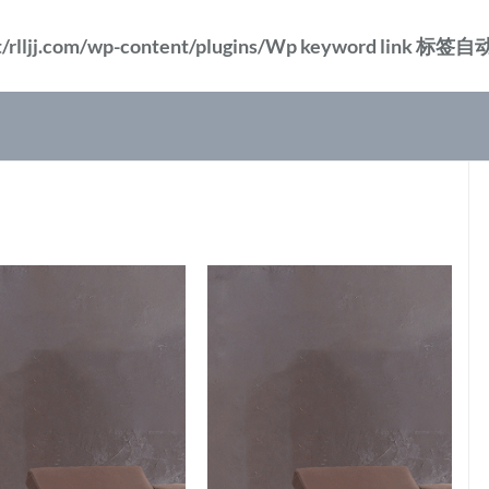
/rlljj.com/wp-content/plugins/Wp keyword li