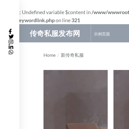
Warning
: Undefined variable $content in
/www/wwwroot
件/wp_keywordlink.php
on line
321
Skip
传奇私服发布网
示例页面
to
the
content
Home
新传奇私服