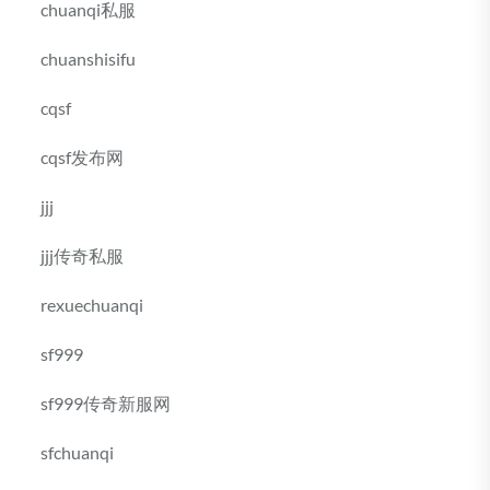
chuanqi私服
chuanshisifu
cqsf
cqsf发布网
jjj
jjj传奇私服
rexuechuanqi
sf999
sf999传奇新服网
sfchuanqi