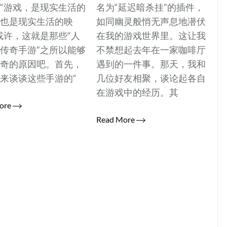
“游戏，是现实生活的
名为“延迟暗杀挂”的插件，
，也是现实生活的映
如同幽灵般悄无声息地潜伏
或许，这就是那些“人
在我的游戏世界里。这让我
传奇手游”之所以能够
不禁想起去年在一家咖啡厅
传奇的原因吧。首先，
遇到的一件事。那天，我和
来谈谈这些手游的“
几位好友相聚，谈论起各自
在游戏中的经历。其
ore
Read More