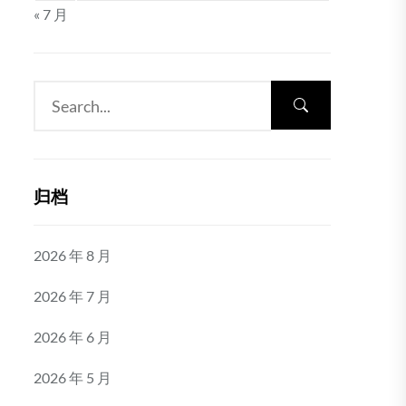
« 7 月
归档
2026 年 8 月
2026 年 7 月
2026 年 6 月
2026 年 5 月