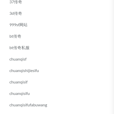
37传奇
3d传奇
999sf网站
bt传奇
bt传奇私服
chuanqisf
chuanqishijiesifu
chuanqisif
chuanqisifu
chuanqisifufabuwang