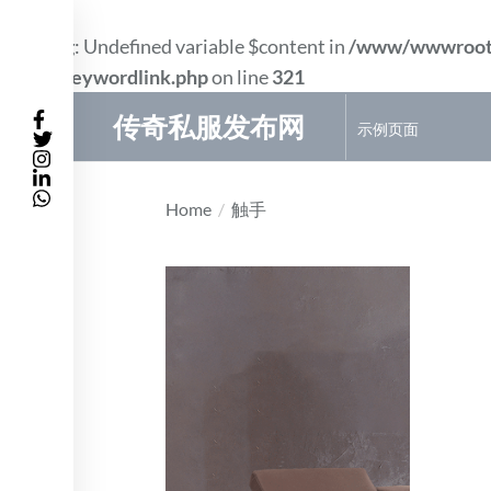
Warning
: Undefined variable $content in
/www/wwwroot
件/wp_keywordlink.php
on line
321
Skip
传奇私服发布网
示例页面
to
the
content
Home
触手