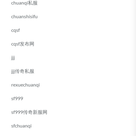
chuanqi私服
chuanshisifu
cqsf
cqsf发布网
jjj
jjj传奇私服
rexuechuanqi
sf999
sf999传奇新服网
sfchuanqi