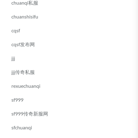
chuanqi私服
chuanshisifu
cqsf
cqsf发布网
jjj
jjj传奇私服
rexuechuanqi
sf999
sf999传奇新服网
sfchuanqi