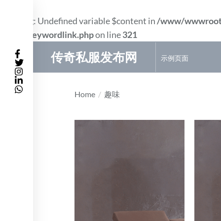
Warning
: Undefined variable $content in
/www/wwwroot
件/wp_keywordlink.php
on line
321
Skip
传奇私服发布网
示例页面
to
the
content
Home
趣味