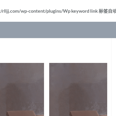
/rlljj.com/wp-content/plugins/Wp keyword li