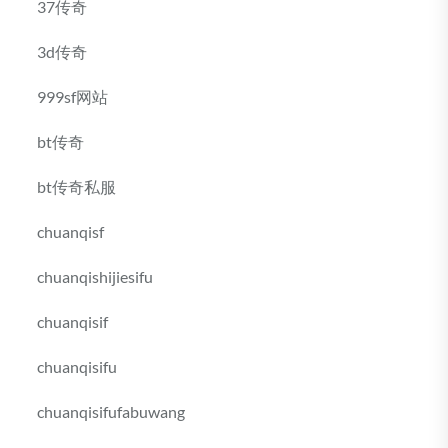
37传奇
3d传奇
999sf网站
bt传奇
bt传奇私服
chuanqisf
chuanqishijiesifu
chuanqisif
chuanqisifu
chuanqisifufabuwang